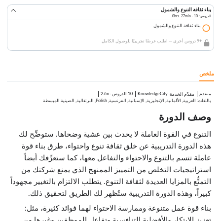
بناء ثقافة التنوع والشمول
الدروس: 10 · 0hrs. 27min.
بناء ثقافة التنوع والشمول
+9 دروس أخرى — اطلب عرضًا تجريبيًا للوصول الكامل
ملخص
متقدم
:
KnowledgeCity
10 الدروس
·
27m
مقدِّم الخدمة
باللغات: العربية, الألمانية, الإنجليزية, الإسبانية, الفرنسية, Polish, البرتغالية, الصينية المبسطة
وصف الدورة
التنوع في القوة العاملة لا يحدث بين عشية وضحاها. ستوضِّح لك
هذه الدورة التدريبية عن خلق ثقافة تنوع واحتواء، طرق بناء قوة
عاملة تتسم بالتنوع والاحتواء والتفاعل معها، كما ستعرِّفك أيضاً
استراتيجيات التخلص من التمييز الممنهج الذي يمنع شركتك من
التمتُّع بالمزايا العديدة لثقافة التنوع. يتطلب الالتزام بالتغيير مجهوداً
كبيراً، وهذه الدورة التدريبية ستُظهر لك الطريق لتحقيق ذلك.
بناء قوة عمل متنوعة وممارسة الاحتواء لهما فوائد كثيرة، مثل:
تعزيز الابتكار والأفضلية التنافسية وتفاعل الموظفين وغيرها من