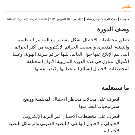
الدروس: 2 · 10:08
ملخص
كيفية حدوث ذلك
3:37
الكشف
متوسط
:
نوليدج سيتي
7 الفصول
·
18 الدروس
·
43m
باللغات: العربية, الإنجليزية, الإسبانية
مقدِّم الخدمة
6:31
الاحتيال في القروض العقارية
وصف الدورة
الدروس: 2 · 6:29
كيفية حدوث ذلك
تتطور مخططات الاحتيال بشكل مستمر مع المعايير التنظيمية
2:06
والتقنية المتغيرة. وأصبحت الجرائم الإلكترونية من أكثر الجرائم
أنواع الاحتيال في القروض العقارية
4:23
التي يتم الإبلاغ عنها حول العالم، تليها جرائم سرقة الهوية، وغسل
أنواع أخرى من الاحتيال
الأموال. نتناول في هذه الدورة التدريبية الأنواع المختلفة
الدروس: 6 · 10:48
الاحتيال عن طريق الإنترنت
لمخططات الاحتيال الشائع استخدامها وكيفية عملها.
1:23
الاحتيال المحاسبي
1:39
ما ستتعلمه
الاحتيال في بطاقات الائتمان
0:54
التعرف على مجالات مخاطر الاحتيال المحتملة ووضع
الاختلاس من ماكينات الصراف الآلي
1:50
استراتيجيات للحد منها
الاحتيال في التحويلات
1:14
التعرف على مخططات الاحتيال عبر البريد الإلكتروني
خاتمة
الاحتيالي والاحتيال الهاتفي كالتصيد الصوتي والرسائل النصية
3:48
الاحتيالية