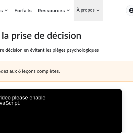
FR
rs
Forfaits
Ressources
À propos
la prise de décision
re décision en évitant les pièges psychologiques
édez aux 6 leçons complètes.
video please enable
vaScript.