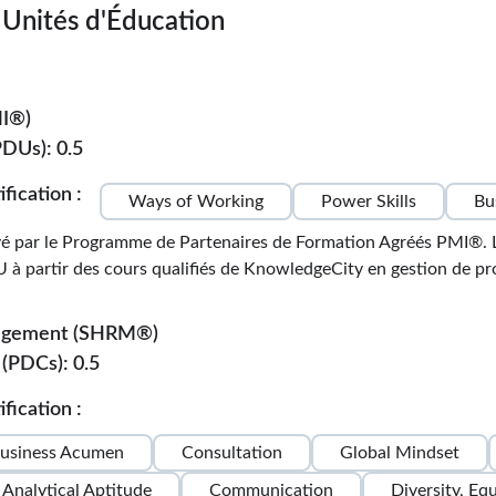
t Unités d'Éducation
MI®)
PDUs): 0.5
fication :
Ways of Working
Power Skills
Bu
é par le Programme de Partenaires de Formation Agréés PMI®. Le
 partir des cours qualifiés de KnowledgeCity en gestion de proje
nagement (SHRM®)
(PDCs): 0.5
fication :
usiness Acumen
Consultation
Global Mindset
Analytical Aptitude
Communication
Diversity, Eq