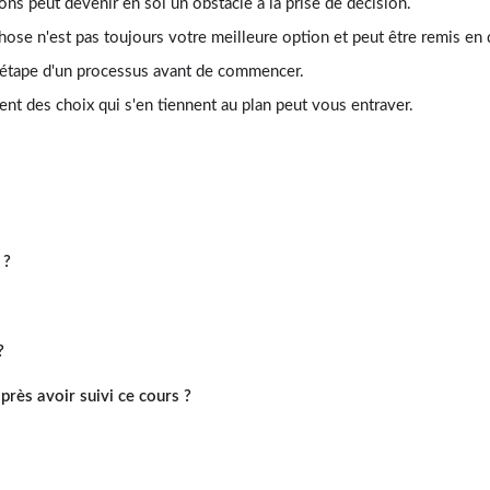
tions peut devenir en soi un obstacle à la prise de décision.
chose n'est pas toujours votre meilleure option et peut être remis en 
 étape d'un processus avant de commencer.
ment des choix qui s'en tiennent au plan peut vous entraver.
 ?
?
rès avoir suivi ce cours ?