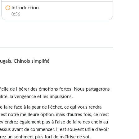
Introduction
0:56
Éviter les distractions
4:01
Éviter le "je dois"
4:41
ugais, Chinois simplifié
Éviter le « comment »
3:22
Éviter les pièges de l'impulsivité
icile de libérer des émotions fortes. Nous partagerons
3:52
ilité, la vengeance et les impulsions.
Testez vos connaissances
 faire face à la peur de l'échec, ce qui vous rendra
1:00
st notre meilleure option, mais d'autres fois, ce n'est
viendrez également plus à l'aise de faire des choix au
essus avant de commencer. Il est souvent utile d'avoir
rez un sentiment plus fort de maîtrise de soi.