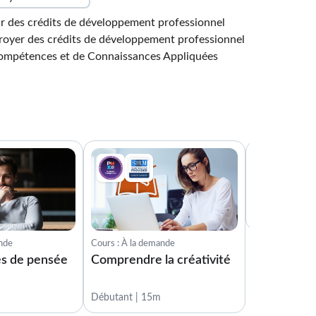
ir des crédits de développement professionnel
yer des crédits de développement professionnel
Compétences et de Connaissances Appliquées
Cours : À la d
Les quatre 
créativité
Débutant | 1
ande
Cours : À la demande
s de pensée
Comprendre la créativité
Débutant | 15m