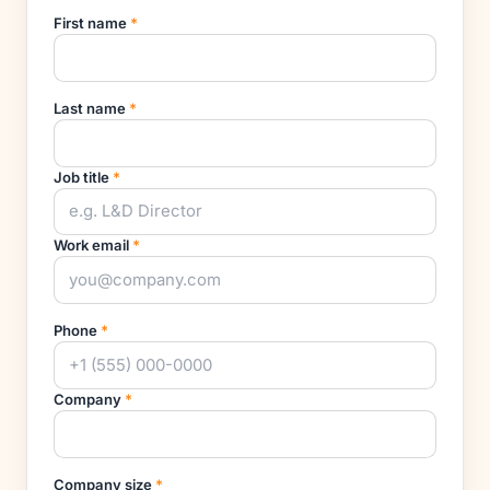
First name
*
Last name
*
Job title
*
Work email
*
Phone
*
Company
*
Company size
*