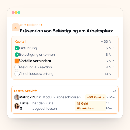
Lernbibliothek
60%
Prävention von Belästigung am Arbeitsplatz
Kapitel
~ 33 Min.
Einführung
5 Min.
Belästigung erkennen
8 Min.
Vorfälle verhindern
6 Min.
Meldung & Reaktion
4 Min.
Abschlussbewertung
10 Min.
Letzte Aktivität
live
Patrick N.
hat Modul 2 abgeschlossen
+50 Punkte
2 Min.
Lucia
hat den Kurs
🥇 Gold-
14
G.
abgeschlossen
Abzeichen
Min.