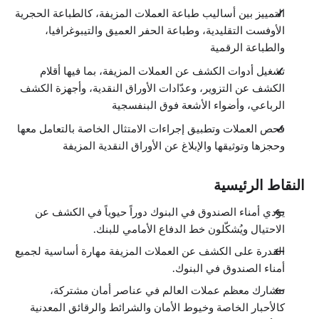
التمييز بين أساليب طباعة العملات المزيفة، كالطباعة الحجرية
أقلام كشف التزييف
0:32
الأوفست التقليدية، وطباعة الحفر العميق والتيبوغرافيا،
مكائن عد العملة
والطباعة الرقمية
0:48
كاشفات العملات المزيفة ذات الطرق الأربع
تشغيل أدوات الكشف عن العملات المزيفة، بما فيها أقلام
0:40
الكشف عن التزوير، وعدّادات الأوراق النقدية، وأجهزة الكشف
الأشعة فوق البنفسجية
0:27
الرباعي، وأضواء الأشعة فوق البنفسجية
الإجراءات المتبعة عند الاشتباه في عملات مزيفة
الدروس: 6 · 7:02
فحص العملات وتطبيق إجراءات الامتثال الخاصة بالتعامل معها
نظرة عامة
وحجزها وتوثيقها والإبلاغ عن الأوراق النقدية المزيفة
0:51
الامتثال
1:15
النقاط الرئيسية
فحص العملة
0:29
سلطة مصادرة العملات المزيفة
يؤدي أمناء الصندوق في البنوك دوراً حيوياً في الكشف عن
1:05
الاحتيال ويُشكّلون خط الدفاع الأمامي للبنك.
التوثيق والإبلاغ
2:35
القدرة على الكشف عن العملات المزيفة مهارة أساسية لجميع
خاتمة
أمناء الصندوق في البنوك.
0:47
تتشارك معظم عملات العالم في عناصر أمان مشتركة،
كالأحبار الخاصة وخيوط الأمان والشرائط والرقائق المعدنية