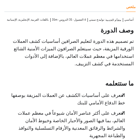
1:09
ملخص
مسارات التوزيع
1:51
الميزات الأمنية للعملات
أساسي
:
نوليدج سيتي
6 الفصول
·
31 الدروس
·
31m
باللغات: العربية, الإنجليزية, الإسبانية
مقدِّم الخدمة
الدروس: 9 · 8:14
وصف الدورة
نظرة عامة
1:28
الصور
تم تصميم هذه الدورة لتعليم الصرافين أساسيات كشف العملات
1:07
الورقية المزيفة، حيث سيتعلم الصرافون الميزات الأمنية الشائع
أحبار مخصصة
1:31
استخدامها في معظم عملات العالم، بالإضافة إلى الأدوات
الخيوط والشرائط الأمنية
المستخدمة في كشف التزييف.
0:34
الرقائق المعدنية
0:22
ما ستتعلمه
الأرقام المتسلسلة
0:33
وسائط الطباعة
التعرف على أساسيات الكشف عن العملات المزيفة بوصفها
1:21
خط الدفاع الأمامي للبنك
النوافذ
0:45
التعرف على أكثر عناصر الأمان شيوعاً في معظم عملات
الطباعة المُصغرة
0:33
العالم، بما فيها الصور والأحبار الخاصة وخيوط الأمان
الأدوات المستخدمة في كشف العملات المزيفة
والشرائط والرقائق المعدنية والأرقام التسلسلية والنوافذ
الدروس: 5 · 2:58
والطباعة المجهرية
نظرة عامة
0:31