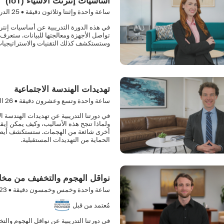
أساسيات إنترنت الأشياء (IoT)
ساعة واحدة وإثنتا وثلاثون دقيقة •
25
الدر
تواصل الأجهزة ومعالجتها للبيانات. ستعرف 
وستستكشف كذلك التقنيات والاستراتيجيات ا
تهديدات الهندسة الاجتماعية
ساعة واحدة وتسع وعشرون دقيقة •
26
ال
في دورتنا التدريبية عن تهديدات الهندسة 
ولماذا تنجح هذه الأساليب، وكيف يمكن إيقا
أخرى شائعة من الهجمات. ستستكشف أيضاً ح
الحماية من التهديدات المستقبلية.
نواقل الهجوم والتخفيف من مخا
ساعة واحدة وخمس وخمسون دقيقة •
23
مُعتمد من قبل
في دورتنا التدريبية عن نواقل الهجوم والت