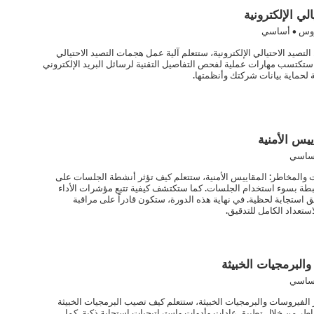
لي الإلكترونية
وس • أساسي
لتصيد الاحتيالي الإلكترونية، ستتعلم آلية عمل هجمات التصيد الاحتيالي
ستكتسب مهارات عملية لفحص التفاصيل التقنية لرسائل البريد الإلكتروني
ة لحماية بيانات شركتك وأنظمتها.
يس الأمنية
ساسي
ت والمخاطر: المقاييس الأمنية، ستتعلم كيف تؤثر أنشطة الجلسات على
بطة بسوء استخدام الجلسات. كما ستكتشف كيفية تتبع مؤشرات الأداء
استجابة لحظية. في نهاية هذه الدورة، ستكون قادراً على مراقبة
استعداد الكامل للتدقيق.
لبرمجيات الخبيثة
ساسي
الفيروسات والبرمجيات الخبيثة، ستتعلم كيف تصيب البرمجيات الخبيثة
اطر من خلال تطبيق عادات وأدوات واستراتيجيات استجابة ذكية. كما