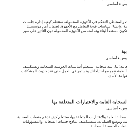
وس • أساسي
ت والمخاطر: التحكم في الأجهزة المحمولة، ستتعلم كيفية إدارة جلسات
اسة، وإنشاء سياسات قوية للتعامل مع الأجهزة، لضمان أمن مؤسستك
تكون مستعداً لبناء بيئة آمنة من الأجهزة المحمولة دون التأثير على سير
ية
وس • أساسي
ابية: بناء بنية سحابية، ستتعلم أساسيات الحوسبة السحابية وتستكشف
نظمة تنمو مع احتياجاتك وتستمر في العمل حتى عند حدوث المشكلات.
واعد الأمان.
حابة العامة والاعتبارات المتعلقة بها
وس • أساسي
حابة العامة والاعتبارات المتعلقة بها، ستتعلم كيف تدعم منصات السحابة
تقنية، وتوسع العمليات. ستستكشف نماذج خدمات السحابة، والمسؤوليات
خدمات الحوسبة السحابية.