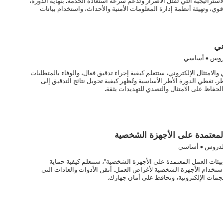
استراتيجية التي تقلل الأضرار وتدعم سرعة استعادة الخدمة. بنهاية الدورة،
وي، وتهيئة أنظمة إدارة المعلومات الأمنية والأحداث، واستخدام بيانات
ني
روس • أساسي
والامتثال الإلكتروني، ستتعلم كيفية إجراء تدقيق فعال، والوفاء بالمتطلبات
طر. تغطي الدورة الأطر الأساسية وتُظهر كيفية تحويل نتائج التدقيق إلى
اظ على الامتثال والتصدي للتهديدات بثقة.
المعتمدة على الأجهزة الشخصية
دروس • أساسي
بيئات العمل المعتمدة على الأجهزة الشخصية"، ستتعلم كيفية حماية
استخدام الأجهزة الشخصية لأغراض العمل. أتقن الأدوات والعادات التي
هجمات الإلكترونية، وتحافظ على أمان جهازك.