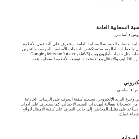
بة السحابية العامة
وس • أساسي
ابية: منصات الحوسبة السحابية العامة، ستتعرف على آلية عمل الأنظمة
ال والعمليات العالمية. ستستكشف الخدمات الأساسية للحوسبة والتخزين
والشبكات والأمان لدى مزودي خدمات السحابة مثل خدمات أمازون ويب (AWS) وMicrosoft Azure وGoogle
لكتروني
س • أساسي
لي وخدع البريد الإلكتروني، ستتعلم كيفية التعرف على الرسائل الخادعة
 من الاستجابة بفعالية لتهديدات التصيد الاحتيالي. كما ستتعرف على أدوات
 تساعد على تقليل المخاطر، إلى جانب التعرف على كيفية الامتثال للوائح
قطاع عملك.
السحابة