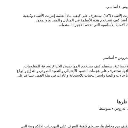
وس • أساسي
في هذه الدورة التدريبية عن أساسيات إنترنت الأشياء (IoT)، ستتعرف على كيفية بناء أنظمة إنترنت الأشياء وكيفية
أيضاً كيف تُستخدم هذه الأنظمة في المنازل والمصانع والمدن.
لأمنية الأساسية التي تدعم الأجهزة المتصلة.
دروس • أساسي
الاجتماعية، ستتعلم كيف يستخدم المهاجمون الخداع لسرقة المعلومات،
فها. ستتعرف على هجمات التصيد الاحتيالي والتصيد الصوتي والتذرُّع وأنواع
الات واقعية واستراتيجيات للاستجابة وعادات في بيئة العمل تساعد على
طرها
الدروس • متوسط
خفيف من مخاطرها، ستتعلم كيفية التعرف على التهديدات الإلكترونية التي