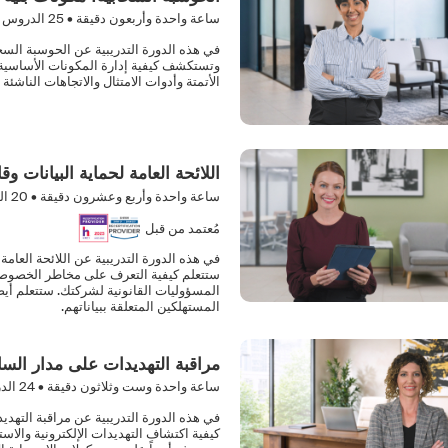
ساعة واحدة وأربعون دقيقة •
25
الدروس 
في هذه الدورة التدريبية عن الحوسبة السح
وتستكشف كيفية إدارة المكونات الأساسية لل
الأتمتة وأدوات الامتثال والاتجاهات الناشئ
اللائحة العامة لحماية البيانات وق
ساعة واحدة وأربع وعشرون دقيقة •
20
ال
مُعتمد من قبل
ستتعلم كيفية التعرف على مخاطر الخصوصية 
المسؤوليات القانونية لشركتك. ستتعلم أيض
المستهلكين المتعلقة ببياناتهم.
مراقبة التهديدات على مدار الس
ساعة واحدة وست وثلاثون دقيقة •
24
الد
في هذه الدورة التدريبية عن مراقبة التهد
كيفية اكتشاف التهديدات الإلكترونية والاست