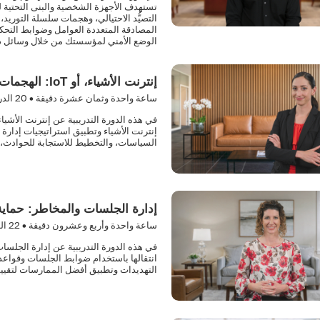
تستهدف الأجهزة الشخصية والبنى التحتية 
التصيُّد الاحتيالي، وهجمات سلسلة التوريد،
المصادقة المتعددة العوامل وضوابط التحكم 
الوضع الأمني لمؤسستك من خلال وسائل دفا
إنترنت الأشياء، أو IoT: الهجمات والأمن
ساعة واحدة وثمان عشرة دقيقة •
20
الدر
إنترنت الأشياء وتطبيق استراتيجيات إدارة 
السياسات، والتخطيط للاستجابة للحوادث، و
إدارة الجلسات والمخاطر: حماية ا
ساعة واحدة وأربع وعشرون دقيقة •
22
ال
في هذه الدورة التدريبية عن إدارة الجلسات و
انتقالها باستخدام ضوابط الجلسات وقواعد
التهديدات وتطبيق أفضل الممارسات لتقييم