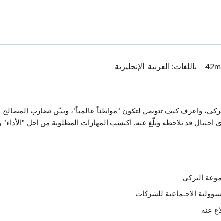
42m
باللغات: العربية, الإنجليزية
، واعرف كيف تتوصل لتكون "مواطناً عالمياً"، وبيـّن تضارب المصالح ود
ي احتيال قد تلاحظه وبلّغ عنه. اكتسب المهارات المطلوبة من أجل "الأداء"
موعة التركي
مسؤولية الاجتماعية للشركات
اغ عنه