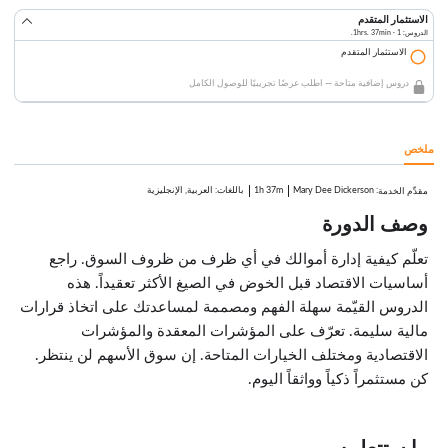
الاستثمار المتقدم
الدروس: 1 · 1hrs. 37min.
الاستثمار المتقدم
دروس إضافية متاحة — اطلب عرضًا تجريبيًا للوصول الكامل
ملخص
:
Mary Dee Dickerson
1h 37m
باللغات: العربية, الإنجليزية
مقدِّم الخدمة
وصف الدورة
تعلّم كيفية إدارة أموالك في أي ظرف من ظروف السوق. راجع
أساسيات الاقتصاد قبل الخوض في الصيغ الأكثر تعقيداً. هذه
الدروس القيّمة سهلة الفهم ومصممة لمساعدتك على اتخاذ قرارات
مالية سليمة. تعرّف على المؤشرات المعقدة والمؤشرات
الاقتصادية ومختلف الخيارات المتاحة. إن سوق الأسهم لن ينتظر.
كن مستثمراً ذكياً وواثقاً اليوم.