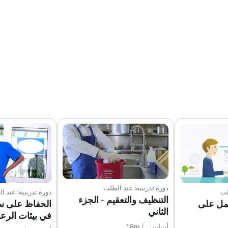
دورة تدريبية: عند الطلب
لب
دورة تدريبية: عند ا
التنظيف والتعقيم - الجزء
عمل على
الحفاظ على س
الثاني
في بيئات الرعا
أساسي | 18m