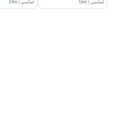
أساسي | 16m
أساسي | 14m