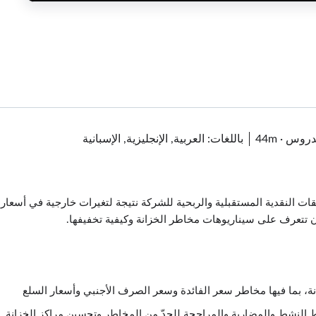
·
44m
باللغات: العربية, الإنجليزية, الإسبانية
ات النقدية المستقبلية والربحية للشركة نتيجة لتغيرات خارجية في أسعار 
 تتعرف على سيناريوهات مخاطر الخزانة وكيفية تخفيفها.
انة، بما فيها مخاطر سعر الفائدة وسعر الصرف الأجنبي وأسعار السلع
وط النشط والمضاربة والمراجحة للحدّ من المخاطر وتحسين مراكز الخزانة