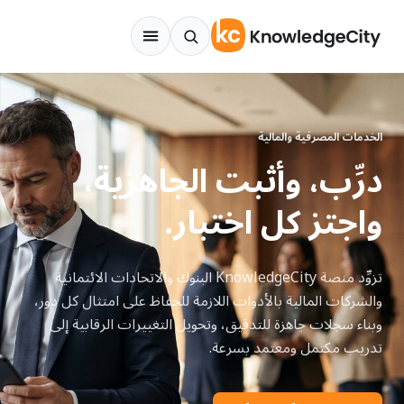
نتقل إلى المحتوى
الخدمات المصرفية والمالية
درِّب، وأثبت الجاهزية،
واجتز كل اختبار.
تزوِّد منصة ​​KnowledgeCity البنوك والاتحادات الائتمانية
والشركات المالية بالأدوات اللازمة للحفاظ على امتثال كل دور،
وبناء سجلات جاهزة للتدقيق، وتحويل التغييرات الرقابية إلى
تدريب مكتمل ومعتمد بسرعة.