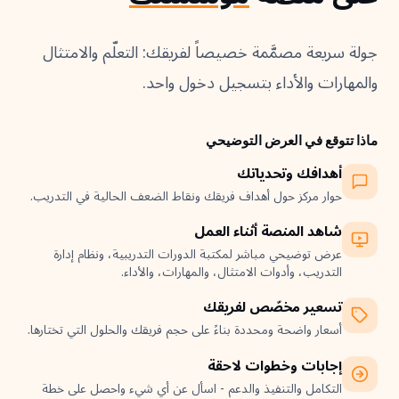
جولة سريعة مصمَّمة خصيصاً لفريقك: التعلّم والامتثال
والمهارات والأداء بتسجيل دخول واحد.
ماذا تتوقع في العرض التوضيحي
أهدافك وتحدياتك
حوار مركز حول أهداف فريقك ونقاط الضعف الحالية في التدريب.
شاهد المنصة أثناء العمل
عرض توضيحي مباشر لمكتبة الدورات التدريبية، ونظام إدارة
التدريب، وأدوات الامتثال، والمهارات، والأداء.
تسعير مخصّص لفريقك
أسعار واضحة ومحددة بناءً على حجم فريقك والحلول التي تختارها.
إجابات وخطوات لاحقة
التكامل والتنفيذ والدعم - اسأل عن أي شيء واحصل على خطة