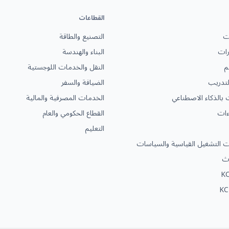
القطاعات
ات
التصنيع والطاقة
رات
البناء والهندسة
م
النقل والخدمات اللوجستية
التدريب
الضيافة والسفر
ت بالذكاء الاصطناعي
الخدمات المصرفية والمالية
ءات
القطاع الحكومي والعام
التعليم
ات التشغيل القياسية والسياسات
دث
KC
KC