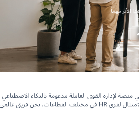
 الأثر مهماً.
KnowledgeC هي منصة لإدارة القوى العاملة مدعومة بالذكاء الاصطناع
والمهارات والأداء والامتثال لفرق HR في مختلف القطاعات. نحن