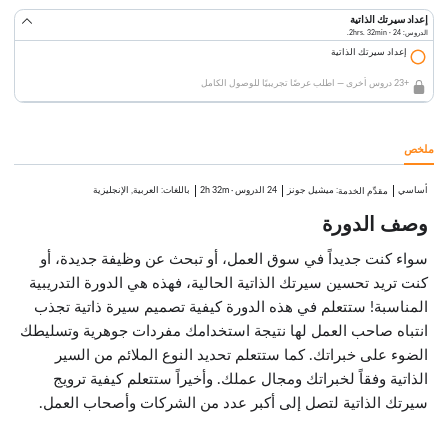
إعداد سيرتك الذاتية
الدروس: 24 · 2hrs. 32min.
إعداد سيرتك الذاتية
+23 دروس أخرى — اطلب عرضًا تجريبيًا للوصول الكامل
ملخص
أساسي
:
ميشيل جونز
24 الدروس
·
2h 32m
باللغات: العربية, الإنجليزية
مقدِّم الخدمة
وصف الدورة
سواء كنت جديداً في سوق العمل، أو تبحث عن وظيفة جديدة، أو
كنت تريد تحسين سيرتك الذاتية الحالية، فهذه هي الدورة التدريبية
المناسبة! ستتعلم في هذه الدورة كيفية تصميم سيرة ذاتية تجذب
انتباه صاحب العمل لها نتيجة استخدامك مفردات جوهرية وتسليطك
الضوء على خبراتك. كما ستتعلم تحديد النوع الملائم من السير
الذاتية وفقاً لخبراتك ومجال عملك. وأخيراً ستتعلم كيفية ترويج
سيرتك الذاتية لتصل إلى أكبر عدد من الشركات وأصحاب العمل.