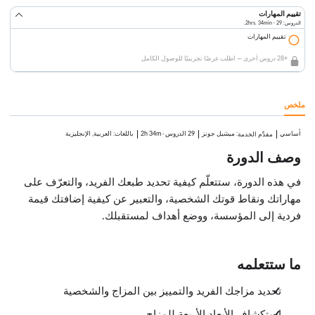
تقييم المهارات
الدروس: 29 · 2hrs. 34min.
تقييم المهارات
+28 دروس أخرى — اطلب عرضًا تجريبيًا للوصول الكامل
ملخص
أساسي
:
ميشيل جونز
29 الدروس
·
2h 34m
باللغات: العربية, الإنجليزية
مقدِّم الخدمة
وصف الدورة
في هذه الدورة، ستتعلّم كيفية تحديد طبعك الفريد، والتعرّف على
مهاراتك ونقاط قوتك الشخصية، والتعبير عن كيفية إضافتك قيمة
فردية إلى المؤسسة، ووضع أهداف لمستقبلك.
ما ستتعلمه
تحديد مزاجك الفريد والتمييز بين المزاج والشخصية
استكشاف الأبعاد الأربعة للمزاج