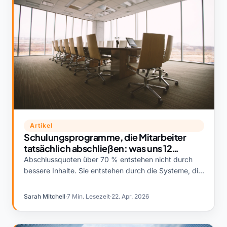
Artikel
Schulungsprogramme, die Mitarbeiter
tatsächlich abschließen: was uns 12
Unternehmens-L&D-Teams berichtet
Abschlussquoten über 70 % entstehen nicht durch
haben
bessere Inhalte. Sie entstehen durch die Systeme, die
die Inhalte umgeben. Das machen die Teams, die
diese Zahl erreichen, anders.
Sarah Mitchell
·
7 Min. Lesezeit
·
22. Apr. 2026