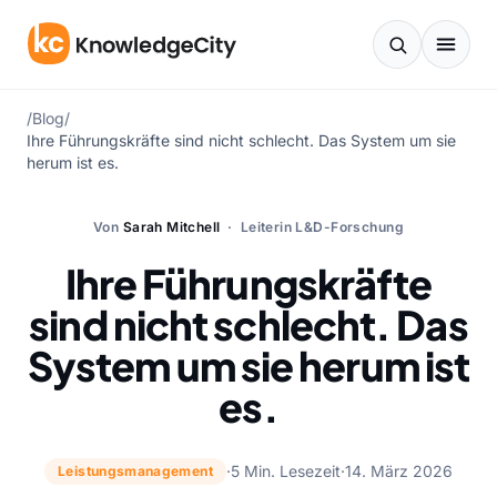
Zum Inhalt springen
/
Blog
/
Ihre Führungskräfte sind nicht schlecht. Das System um sie
herum ist es.
Von
Sarah Mitchell
· Leiterin L&D-Forschung
Ihre Führungskräfte
sind nicht schlecht. Das
System um sie herum ist
es.
·
5 Min. Lesezeit
·
14. März 2026
Leistungsmanagement