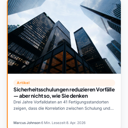
Artikel
Sicherheitsschulungen reduzieren Vorfälle
— aber nicht so, wie Sie denken
Drei Jahre Vorfalldaten an 41 Fertigungsstandorten
zeigen, dass die Korrelation zwischen Schulung und
Sicherheitsergebnissen real ist, nur nicht dort, wo die
meisten EHS-Teams sie messen.
Marcus Johnson
·
6 Min. Lesezeit
·
8. Apr. 2026