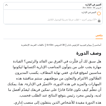
التميز في الإدارة
الدروس: 38 · 1hrs. 43min.
التميز في الإدارة
+37 دروس أخرى — اطلب عرضًا تجريبيًا للوصول الكامل
ملخص
أساسي
:
كارلوس بايان
38 الدروس
·
1h 43m
باللغات: العربية, الإنجليزية
مقدِّم الخدمة
وصف الدورة
هل سبق لك أن فكّرت في الفرق بين القائد والرئيس؟ القيادة
مهارة يجب على من يتولّون المناصب الإدارية اكتسابها ليكونوا
مناسبين لموقع قيادي. ففي نهاية المطاف، يكسب المديرون
الفعّالون الالتزام والتعاون من موظفيهم. ستتم مناقشة هذه
المهارات والمزيد في هذه الدورة، «التميّز في الإدارة». هنا، يمكنك
أن تتعلّم كيف تكون قائدًا قادرًا على تمكين فريقك ليقدّم أفضل ما
لديه، وليس مجرد رئيس يتوقع النتائج عند الطلب فحسب.
هذه الدورة مفيدة للأشخاص الذين ينتقلون إلى منصب إداري.