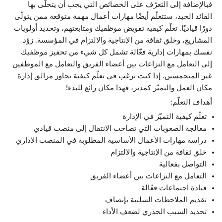
فبالإضافة إلى التعرّف على الخصائص التي يجب أن يتحلّى بها
القائد الجيد، ستتعلّم أيضًا مهارات أعمال مهمة متوقعة ممن يتولّى
دورًا قياديًا. تعلّم كيفية تفويض موظفيك ومتابعتهم، وتحديد أولويات
المشاريع، وخلق ثقافة من الإنتاجية والالتزام في المؤسسة. زوّد
نفسك بمهارات إدارية فعّالة تشمل كل شيء من تحفيز موظفيك
إلى التعامل مع النزاعات بين أعضاء الفريق والتعامل مع الموظفين
غير المتحمسين. إذا كنت ترغب في تعلّم كيفية تجاوز مزالق إدارة
مكان العمل والتميّز كمدير، فهذا مكان رائع للبدء!
أهداف التعلّم:
تعلّم كيفية التميّز في الإدارة
معالجة الصعوبات التي تصاحب الانتقال إلى منصب قيادي
دراسة مهارات الأعمال الأساسية المطلوبة في المنصب الإداري
خلق ثقافة من الإنتاجية والالتزام
التواصل بفعالية
التعامل مع النزاعات بين أعضاء الفريق
قيادة اجتماعات فعّالة
تقديم الملاحظات السلبية بإنصاف
تحديد السبب الجذري لضعف الأداء