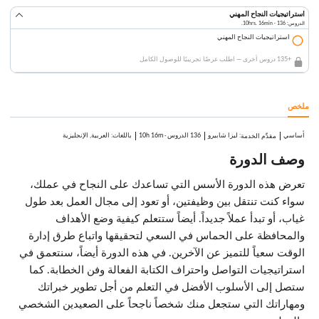
استراتيجيات النجاح المهني
الدروس: 136 · 10hrs. 16min.
استراتيجيات النجاح المهني
+135 دروس أخرى — اطلب عرضًا تجريبيًا للوصول الكامل
ملخص
أساسي
:
ليزا شابيرو
136 الدروس
·
10h 16m
باللغات: العربية, الإنجليزية
مقدِّم الخدمة
وصف الدورة
تعرض هذه الدورة الأسس التي تساعدك على النجاح في عملك،
سواء كنت تنتقل بين وظيفتين، أو تعود إلى مجال العمل بعد طول
غياب، أو تبدأ عملاً جديداً. أيضاً ستتعلم كيفية وضع الأهداف
والمحافظة على الحماس في السعي لتحقيقها واتباع طرق إدارة
الوقت سعياً للتميز عن الآخرين. في هذه الدورة أيضاً، سنتعمق في
استراتيجيات التواصل واحتراف الكتابة الفعالة وفن الخطابة. كما
ستصل إلى الأسلوب الأفضل في التعلم من أجل تطوير خبراتك
ومهاراتك التي ستجعل منك شخصاً ناجحاً على الصعيدين الشخصي