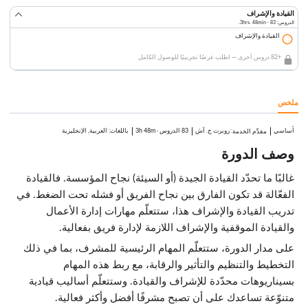
القيادة والإشراف
الدروس: 83 · 3hrs. 48min.
القيادة والإشراف
+82 دروس أخرى — اطلب عرضًا تجريبيًا للوصول الكامل
ملخص
أساسي
:
روبرت ج. آش
83 الدروس
·
3h 48m
باللغات: العربية, الإنجليزية
مقدِّم الخدمة
وصف الدورة
غالبًا ما تحدّد القيادة الجيدة (أو السيئة) نجاح المؤسسة. فالقيادة
الفعّالة قد تكون الفارق بين نجاح الفريق أو فشله تحت الضغط. في
تدريب القيادة والإشراف هذا، ستتعلّم مهارات إدارة الأعمال
والقيادة الموقفية والإشراف اللازمة لإدارة فريق بفعالية.
على مدار الدورة، ستتعلّم المهام الرئيسية للمشرف، بما في ذلك
التخطيط والتنظيم والتأثير والرقابة، مع ربط هذه المهام
بسيناريوهات محدّدة للإشراف والقيادة. وستتعلّم أساليب قيادية
متنوّعة تساعدك على أن تصبح مشرفًا أفضل وأكثر فعالية.