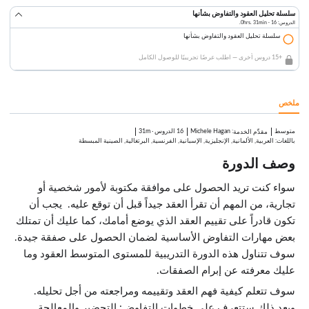
سلسلة تحليل العقود والتفاوض بشأنها
الدروس: 16 · 0hrs. 31min.
سلسلة تحليل العقود والتفاوض بشأنها
+15 دروس أخرى — اطلب عرضًا تجريبيًا للوصول الكامل
ملخص
متوسط
:
Michele Hagan
16 الدروس
·
31m
مقدِّم الخدمة
باللغات: العربية, الألمانية, الإنجليزية, الإسبانية, الفرنسية, البرتغالية, الصينية المبسطة
وصف الدورة
سواء كنت تريد الحصول على موافقة مكتوبة لأمور شخصية أو
تجارية، من المهم أن تقرأ العقد جيداً قبل أن توقع عليه. يجب أن
تكون قادراً على تقييم العقد الذي يوضع أمامك، كما عليك أن تمتلك
بعض مهارات التفاوض الأساسية لضمان الحصول على صفقة جيدة.
سوف تتناول هذه الدورة التدريبية للمستوى المتوسط العقود وما
عليك معرفته عن إبرام الصفقات.
سوف تتعلم كيفية فهم العقد وتقييمه ومراجعته من أجل تحليله.
وبعد ذلك ستتعرف على خطوات التفاوض: التحضير والمعالجة