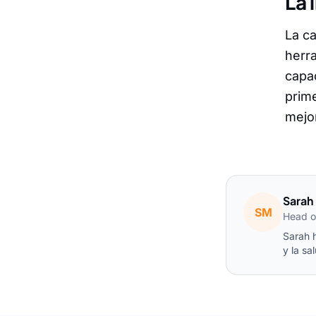
La 
La ca
herra
capac
prime
mejo
Sarah 
SM
Head o
Sarah 
y la sa