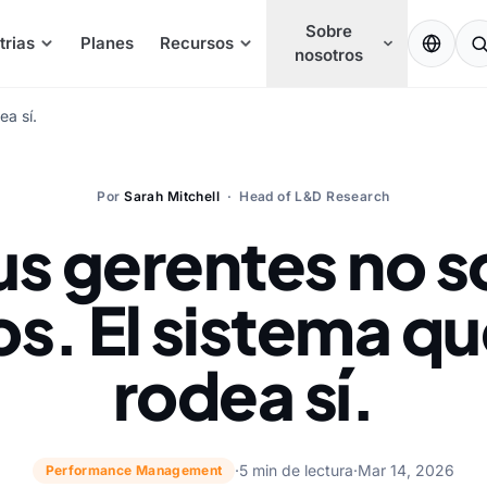
Sobre
EN
trias
Planes
Recursos
nosotros
ea sí.
Por
Sarah Mitchell
· Head of L&D Research
us gerentes no s
s. El sistema qu
rodea sí.
·
5 min de lectura
·
Mar 14, 2026
Performance Management