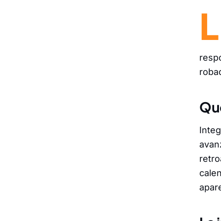
L
resp
robad
Qué
Integ
avan
retro
cale
apar