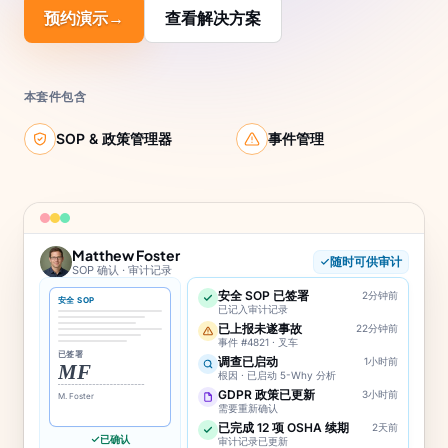
预约演示
→
查看解决方案
本套件包含
SOP & 政策管理器
事件管理
Matthew Foster
随时可供审计
SOP 确认 · 审计记录
安全 SOP 已签署
2分钟前
安全 SOP
已记入审计记录
已上报未遂事故
22分钟前
事件 #4821 · 叉车
已签署
调查已启动
1小时前
MF
根因 · 已启动 5-Why 分析
GDPR 政策已更新
3小时前
M. Foster
需要重新确认
已完成 12 项 OSHA 续期
2天前
已确认
审计记录已更新