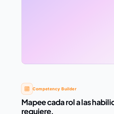
Competency Builder
Mapee cada rol a las habil
requiere.