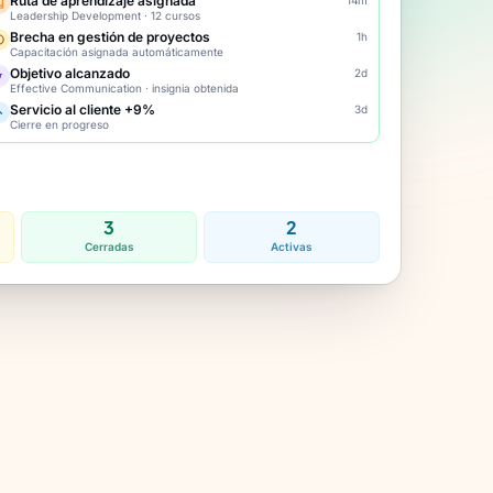
Ruta de aprendizaje asignada
Leadership Development · 12 cursos
Brecha en gestión de proyectos
1h
Capacitación asignada automáticamente
Objetivo alcanzado
2d
Effective Communication · insignia obtenida
Servicio al cliente +9%
3d
Cierre en progreso
3
2
Cerradas
Activas