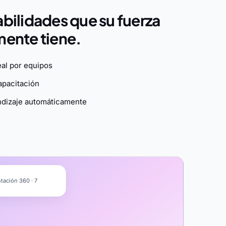
abilidades que su fuerza
mente tiene.
eal por equipos
apacitación
endizaje automáticamente
ntación 360 · 7