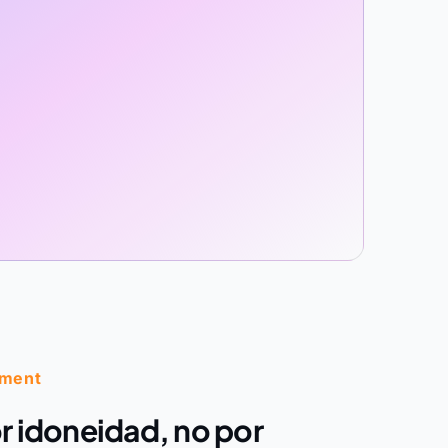
sment
r idoneidad, no por