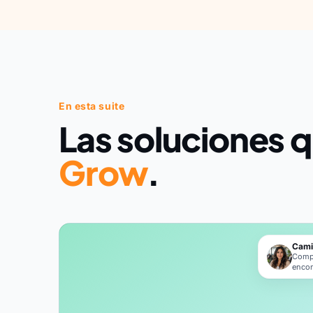
En esta suite
Las soluciones 
Grow
.
Cami
Compl
enco