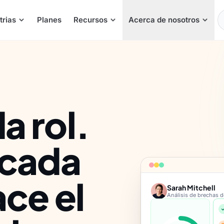
E
trias
Planes
Recursos
Acerca de nosotros
 rol.
 cada
ace el
Sarah Mitchell
Análisis de brechas d