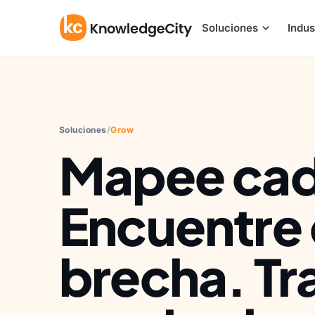
Ir al contenido
Soluciones
Indus
Soluciones
/
Grow
Mapee cada
Encuentre
brecha. Tr