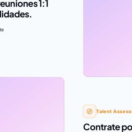
reuniones 1:1
lidades.
te
Talent Asses
Contrate po