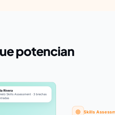
que potencian
la Rivera
etó Skills Assessment · 3 brechas
ntradas
Skills Assess