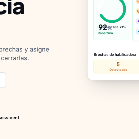
cia
92
Subió desde
71%
%
Cobertura
 brechas y asigne
Brechas de habilidades:
cerrarlas.
5
Detectadas
ssessment