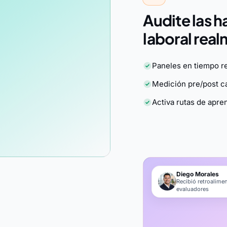
Audite las h
laboral real
Paneles en tiempo r
Medición pre/post c
Activa rutas de apr
Diego Morales
Recibió retroalime
evaluadores