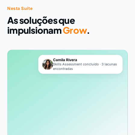
Nesta Suíte
As soluções que
impulsionam
Grow
.
Camila Rivera
Skills Assessment concluído · 3 lacunas
encontradas