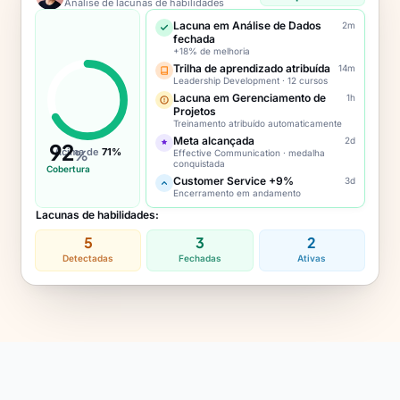
Análise de lacunas de habilidades
Lacuna em Análise de Dados
2m
fechada
+18% de melhoria
Trilha de aprendizado atribuída
14m
Leadership Development · 12 cursos
Lacuna em Gerenciamento de
1h
Projetos
Treinamento atribuído automaticamente
Meta alcançada
2d
92
Acima de
71%
%
Effective Communication · medalha
conquistada
Cobertura
Customer Service +9%
3d
Encerramento em andamento
Lacunas de habilidades:
5
3
2
Detectadas
Fechadas
Ativas