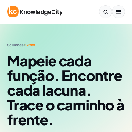
Ir para o conteúdo
Soluções
/
Grow
Mapeie cada
função. Encontre
cada lacuna.
Trace o caminho à
frente.