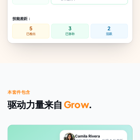
技能差距：
5
3
2
已检出
已弥补
活跃
本套件包含
驱动力量来自
Grow
.
Camila Rivera