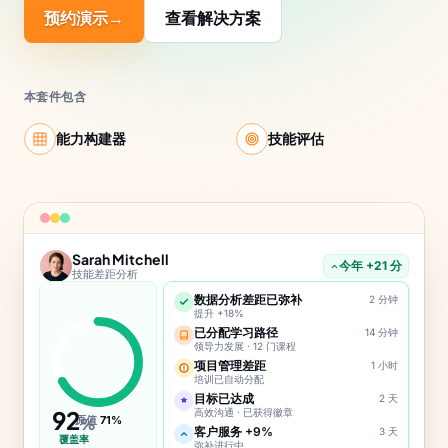
预约演示
→
查看解决方案
本套件包含
能力构建器
技能评估
Sarah Mitchell
今年 +21 分
技能差距分析
数据分析差距已弥补
2 分钟
提升 +18%
已分配学习路径
14 分钟
领导力发展 · 12 门课程
项目管理差距
1 小时
培训已自动分配
目标已达成
2 天
92
高效沟通 · 已获得徽章
原值
71%
%
客户服务 +9%
3 天
覆盖率
弥补进行中