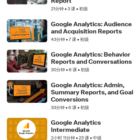
Report
21分钟 •
3
课 • 初级
Google Analytics: Audience
and Acquisition Reports
43分钟 •
7
课 • 初级
Google Analytics: Behavior
Reports and Conversations
30分钟 •
8
课 • 初级
Google Analytics: Admin,
Summary Reports, and Goal
Conversions
33分钟 •
6
课 • 初级
Google Analytics
Intermediate
2小时 11分钟 •
23
课 • 中级