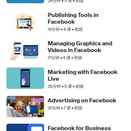
28分钟 •
5
课 • 初级
Publishing Tools in
Facebook
19分钟 •
4
课 • 初级
Managing Graphics and
Videos in Facebook
17分钟 •
4
课 • 初级
Marketing with Facebook
Live
26分钟 •
5
课 • 初级
Advertising on Facebook
37分钟 •
7
课 • 初级
Facebook for Business