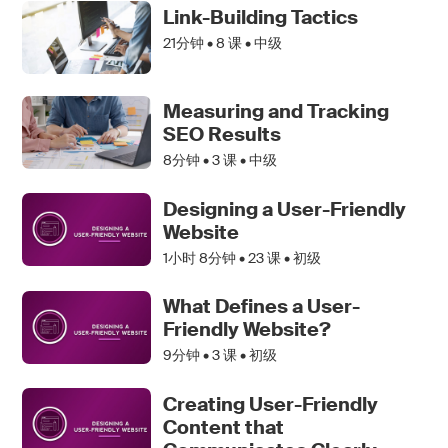
Link-Building Tactics
21分钟 •
8
课 • 中级
Measuring and Tracking
SEO Results
8分钟 •
3
课 • 中级
Designing a User-Friendly
Website
1小时 8分钟 •
23
课 • 初级
What Defines a User-
Friendly Website?
9分钟 •
3
课 • 初级
Creating User-Friendly
Content that