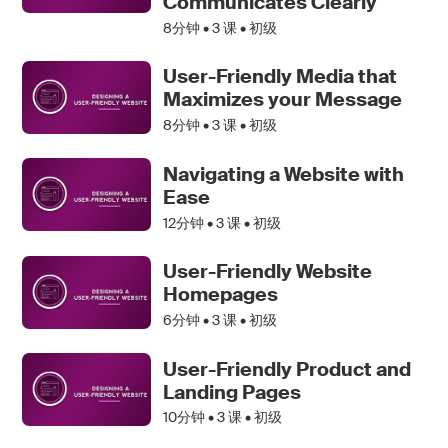
Communicates Clearly
8分钟 •
3
课 • 初级
User-Friendly Media that
Maximizes your Message
8分钟 •
3
课 • 初级
Navigating a Website with
Ease
12分钟 •
3
课 • 初级
User-Friendly Website
Homepages
6分钟 •
3
课 • 初级
User-Friendly Product and
Landing Pages
10分钟 •
3
课 • 初级