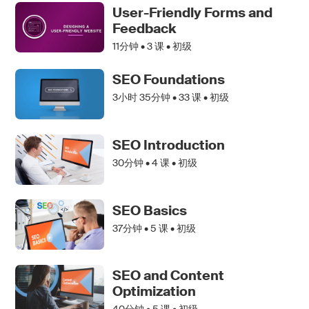
User-Friendly Forms and
Feedback
11分钟 •
3
课 • 初级
SEO Foundations
3小时 35分钟 •
33
课 • 初级
SEO Introduction
30分钟 •
4
课 • 初级
SEO Basics
37分钟 •
5
课 • 初级
SEO and Content
Optimization