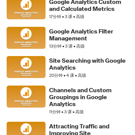
Google Analytics Custom
and Calculated Metrics
17分钟 •
3
课 • 高级
Google Analytics Filter
Management
13分钟 •
3
课 • 高级
Site Searching with Google
Analytics
20分钟 •
4
课 • 高级
Channels and Custom
Groupings in Google
Analytics
11分钟 •
3
课 • 高级
Attracting Traffic and
Improving Site