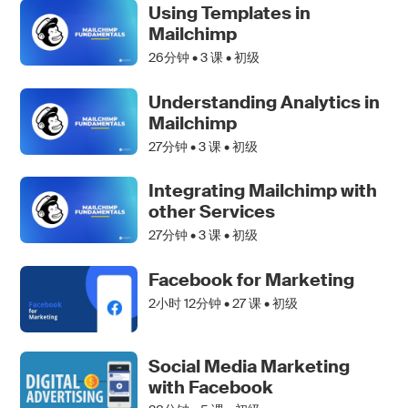
Using Templates in
Mailchimp
26分钟 •
3
课 • 初级
Understanding Analytics in
Mailchimp
27分钟 •
3
课 • 初级
Integrating Mailchimp with
other Services
27分钟 •
3
课 • 初级
Facebook for Marketing
2小时 12分钟 •
27
课 • 初级
Social Media Marketing
with Facebook