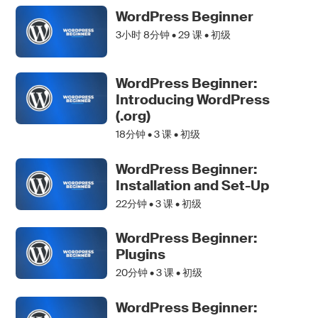
WordPress Beginner
3小时 8分钟 •
29
课 • 初级
WordPress Beginner:
Introducing WordPress
(.org)
18分钟 •
3
课 • 初级
WordPress Beginner:
Installation and Set-Up
22分钟 •
3
课 • 初级
WordPress Beginner:
Plugins
20分钟 •
3
课 • 初级
WordPress Beginner: