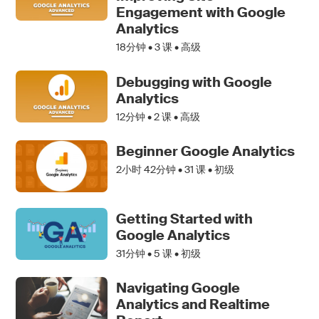
Engagement with Google
Analytics
18分钟 •
3
课 • 高级
Debugging with Google
Analytics
12分钟 •
2
课 • 高级
Beginner Google Analytics
2小时 42分钟 •
31
课 • 初级
Getting Started with
Google Analytics
31分钟 •
5
课 • 初级
Navigating Google
Analytics and Realtime