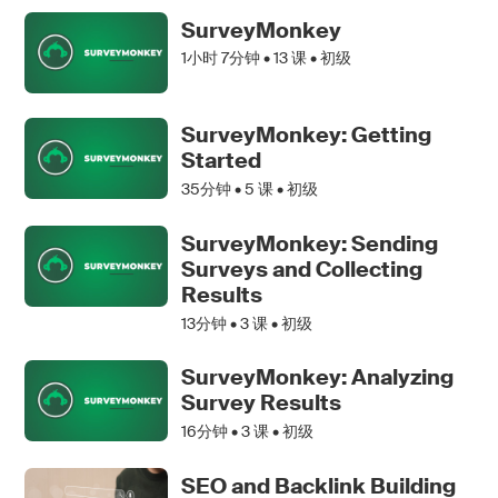
SurveyMonkey
1小时 7分钟 •
13
课 • 初级
SurveyMonkey: Getting
Started
35分钟 •
5
课 • 初级
SurveyMonkey: Sending
Surveys and Collecting
Results
13分钟 •
3
课 • 初级
SurveyMonkey: Analyzing
Survey Results
16分钟 •
3
课 • 初级
SEO and Backlink Building