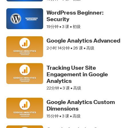
WordPress Beginner:
Security
19分钟 •
3
课 • 初级
Google Analytics Advanced
2小时 14分钟 •
26
课 • 高级
Tracking User Site
Engagement in Google
Analytics
22分钟 •
3
课 • 高级
Google Analytics Custom
Dimensions
15分钟 •
3
课 • 高级