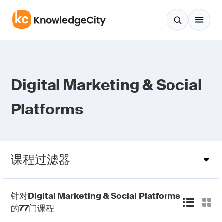
跳至正文
Digital Marketing & Social
Platforms
课程过滤器
针对
Digital Marketing & Social Platforms
的
77
门课程