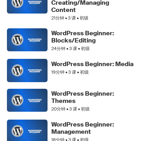
Creating/Managing
Content
21分钟 •
3
课 • 初级
WordPress Beginner:
Blocks/Editing
24分钟 •
3
课 • 初级
WordPress Beginner: Media
19分钟 •
3
课 • 初级
WordPress Beginner:
Themes
20分钟 •
3
课 • 初级
WordPress Beginner:
Management
18分钟 •
3
课 • 初级