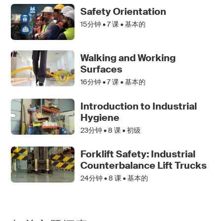
Safety Orientation
15分钟 •
7
课 • 基本的
Walking and Working
Surfaces
16分钟 •
7
课 • 基本的
Introduction to Industrial
Hygiene
23分钟 •
8
课 • 初级
Forklift Safety: Industrial
Counterbalance Lift Trucks
24分钟 •
8
课 • 基本的