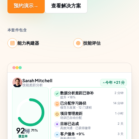
预约演示
→
查看解决方案
本套件包含
能力构建器
技能评估
Sarah Mitchell
今年 +21 分
技能差距分析
数据分析差距已弥补
2 分钟
提升 +18%
已分配学习路径
14 分钟
领导力发展 · 12 门课程
项目管理差距
1 小时
培训已自动分配
目标已达成
2 天
92
高效沟通 · 已获得徽章
原值
71%
%
客户服务 +9%
3 天
覆盖率
弥补进行中