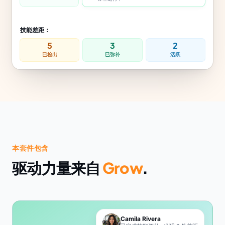
技能差距：
5
3
2
已检出
已弥补
活跃
本套件包含
驱动力量来自
Grow
.
Camila Rivera