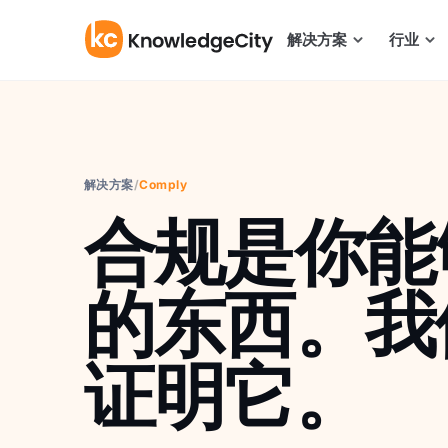
跳至内容
解决方案
行业
解决方案
/
Comply
合规是你能
的东西。我
证明它。