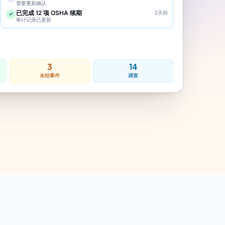
需要重新确认
已完成 12 项 OSHA 续期
2天前
审计记录已更新
3
14
未结事件
调查