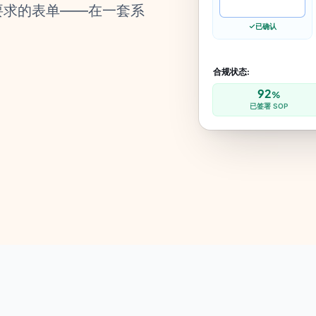
 要求的表单——在一套系
已确认
合规状态:
92
%
已签署 SOP