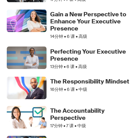
Gain a New Perspective to
Enhance Your Executive
Presence
14分钟 •
6
课 • 高级
Perfecting Your Executive
Presence
13分钟 •
6
课 • 高级
The Responsibility Mindset
16分钟 •
6
课 • 中级
The Accountability
Perspective
17分钟 •
7
课 • 中级