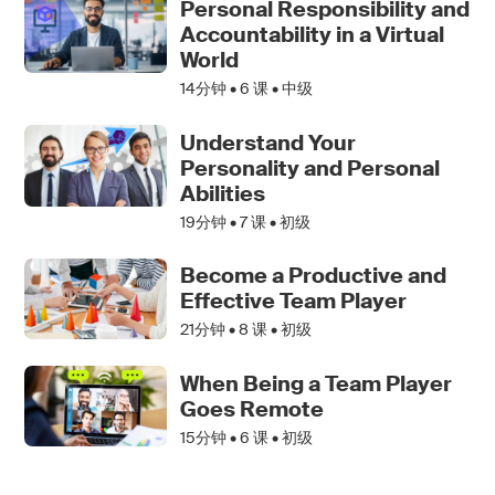
Personal Responsibility and
Accountability in a Virtual
World
14分钟 •
6
课 • 中级
Understand Your
Personality and Personal
Abilities
19分钟 •
7
课 • 初级
Become a Productive and
Effective Team Player
21分钟 •
8
课 • 初级
When Being a Team Player
Goes Remote
15分钟 •
6
课 • 初级