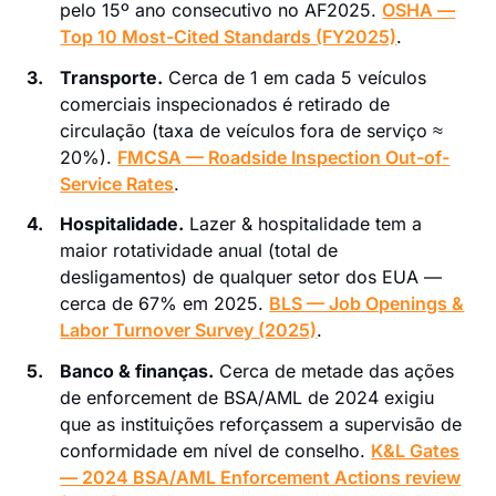
pelo 15º ano consecutivo no AF2025.
OSHA —
Top 10 Most-Cited Standards (FY2025)
.
3.
Transporte.
Cerca de 1 em cada 5 veículos
comerciais inspecionados é retirado de
circulação (taxa de veículos fora de serviço ≈
20%).
FMCSA — Roadside Inspection Out-of-
Service Rates
.
4.
Hospitalidade.
Lazer & hospitalidade tem a
maior rotatividade anual (total de
desligamentos) de qualquer setor dos EUA —
cerca de 67% em 2025.
BLS — Job Openings &
Labor Turnover Survey (2025)
.
5.
Banco & finanças.
Cerca de metade das ações
de enforcement de BSA/AML de 2024 exigiu
que as instituições reforçassem a supervisão de
conformidade em nível de conselho.
K&L Gates
— 2024 BSA/AML Enforcement Actions review