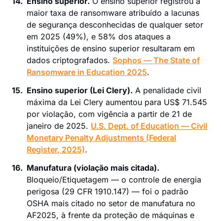
14.
Ensino superior.
O ensino superior registrou a
maior taxa de ransomware atribuído a lacunas
de segurança desconhecidas de qualquer setor
em 2025 (49%), e 58% dos ataques a
instituições de ensino superior resultaram em
dados criptografados.
Sophos — The State of
Ransomware in Education 2025
.
15.
Ensino superior (Lei Clery).
A penalidade civil
máxima da Lei Clery aumentou para US$ 71.545
por violação, com vigência a partir de 21 de
janeiro de 2025.
U.S. Dept. of Education — Civil
Monetary Penalty Adjustments (Federal
Register, 2025)
.
16.
Manufatura (violação mais citada).
Bloqueio/Etiquetagem — o controle de energia
perigosa (29 CFR 1910.147) — foi o padrão
OSHA mais citado no setor de manufatura no
AF2025, à frente da proteção de máquinas e