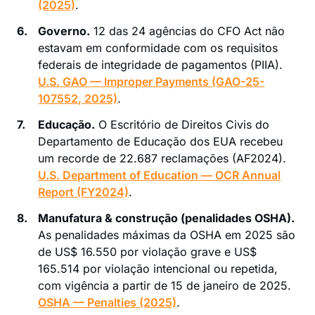
(2025)
.
6.
Governo.
12 das 24 agências do CFO Act não
estavam em conformidade com os requisitos
federais de integridade de pagamentos (PIIA).
U.S. GAO — Improper Payments (GAO-25-
107552, 2025)
.
7.
Educação.
O Escritório de Direitos Civis do
Departamento de Educação dos EUA recebeu
um recorde de 22.687 reclamações (AF2024).
U.S. Department of Education — OCR Annual
Report (FY2024)
.
8.
Manufatura & construção (penalidades OSHA).
As penalidades máximas da OSHA em 2025 são
de US$ 16.550 por violação grave e US$
165.514 por violação intencional ou repetida,
com vigência a partir de 15 de janeiro de 2025.
OSHA — Penalties (2025)
.