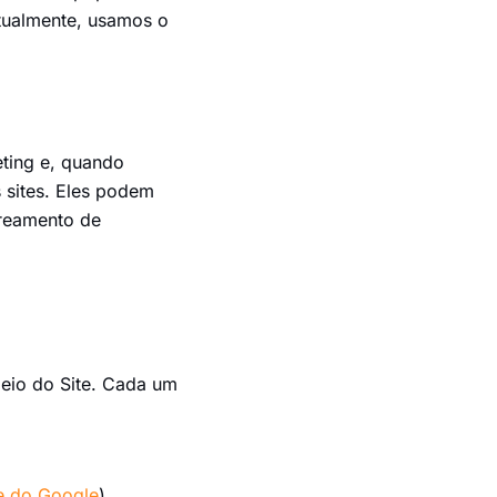
tualmente, usamos o
ting e, quando
 sites. Eles podem
treamento de
meio do Site. Cada um
de do Google
)