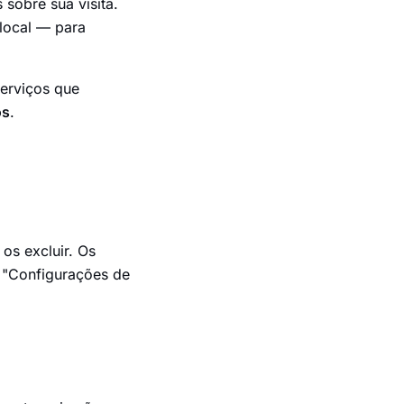
sobre sua visita.
local — para
serviços que
os
.
os excluir. Os
m "Configurações de