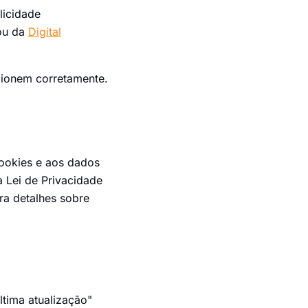
licidade
ou da
Digital
cionem corretamente.
cookies e aos dados
 Lei de Privacidade
a detalhes sobre
tima atualização"