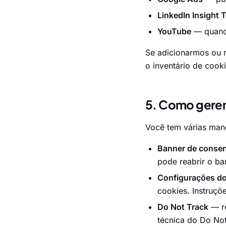
LinkedIn Insight 
YouTube
— quando
Se adicionarmos ou r
o inventário de cook
5. Como geren
Você tem várias mane
Banner de consen
pode reabrir o b
Configurações d
cookies. Instruçõ
Do Not Track
— re
técnica do Do Not