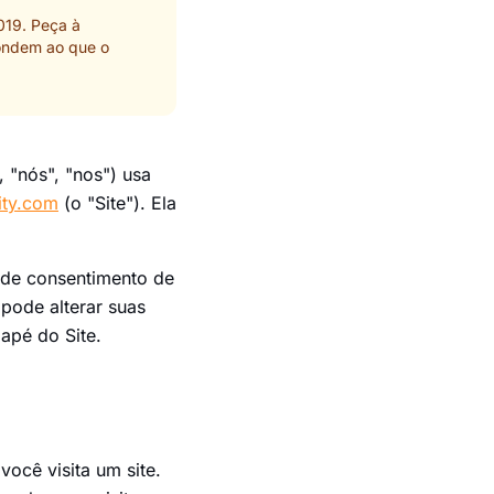
019. Peça à
pondem ao que o
 "nós", "nos") usa
ty.com
(o "Site"). Ela
r de consentimento de
pode alterar suas
apé do Site.
ocê visita um site.