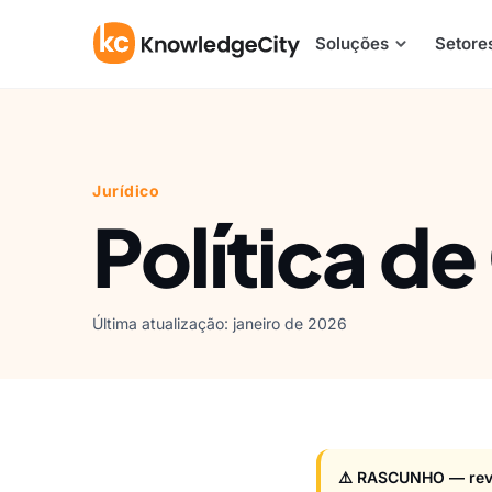
Pular para o conteúdo
Soluções
Setore
Jurídico
Política d
Última atualização: janeiro de 2026
⚠️ RASCUNHO — revi