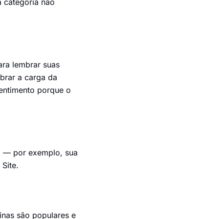
a categoria não
ara lembrar suas
ibrar a carga da
sentimento porque o
a — por exemplo, sua
Site.
inas são populares e