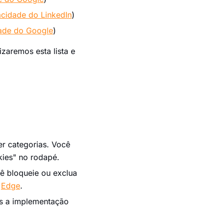
vacidade do LinkedIn
)
dade do Google
)
zaremos esta lista e
er categorias. Você
kies" no rodapé.
ê bloqueie ou exclua
,
Edge
.
as a implementação