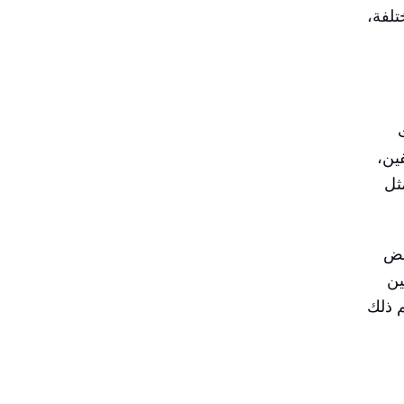
تلفة،
ين،
ثل
عض
ين
م ذلك