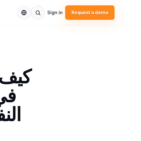
EN
Sign in
Request a demo
كيف 
في
الن