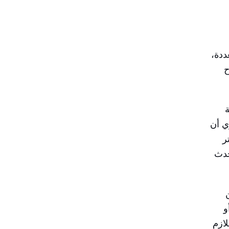
عددة،
ح
ة
ي أن
ر
تحدث
و
ازم