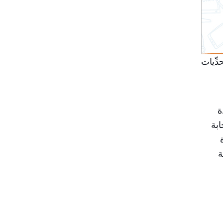
ِّيات
ة
ابة
ة