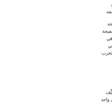
حة
 بصحة
في
تي
الحرب
ُّف
 واحد