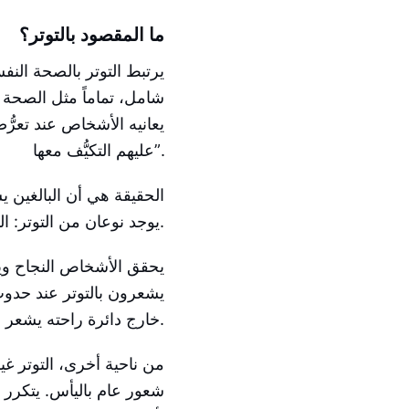
ما المقصود بالتوتر؟
يرتبط التوتر بالصحة النفس
شامل، تماماً مثل الصحة ا
يعانيه الأشخاص عند تعر
عليهم التكيُّف معها”.
الحقيقة هي أن البالغين يش
يوجد نوعان من التوتر: التوتر الصحي وغير الصحي. لنتحدث أولاً عن التوتر الصحي.
يحقق الأشخاص النجاح ويش
يشعرون بالتوتر عند حدو
خارج دائرة راحته يشعر بالتوتر، لكنه نوع صحي من التوتر، لا يتسبب في الشعور بالإنهاك.
من ناحية أخرى، التوتر غي
شعور عام باليأس. يتكرر ذ