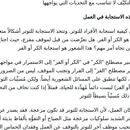
ذه الاستجابة في العمل
 كيفية استجابة الأفراد للتوتر. وتتخذ الاستجابة للتوتر أشكالاً مت
 هو الكر أو الفر. هل تعرَّضت من قبل لموقف مفزع، حيث اجتا
شير مصطلح “الكر” في “الكر أو الفر” إلى الاستمرار في مواجه
يُشير مصطلح “الفر” إلى الفرار وتجنب الموقف. ليس من الضرور
 لكنها تنطبق على المسائل الشعورية أيضاً. ولكن مُسبِّبات التوت
و الفر) ليست دائماً مُهدِّدة للحياة، فمثلاً إذا كنت تخاف من ال
مكان العمل، لأن الاستجابة للتوتر قد تكون مزعجة. فقد يصدر عن
 الشديد سلوكيات مزعجة مثل الصياح أو التفوُّه بألفاظ بذيئة أ
ستجيب موظف آخر للتوتر بالتوقف عن العمل وفقدان الحماس الل