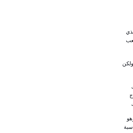
لذي
عب
ولكن
ج
هو
سبة