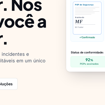
. Nós
POP de Segurança
você a
Assinado
MF
M. Foster
.
Confirmado
Status de conformidade:
 incidentes e
92
itáveis em um único
%
POPs assinados
oluções