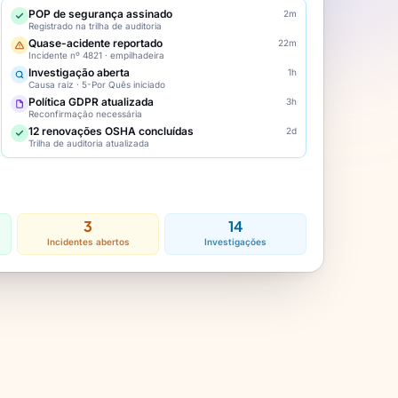
POP de segurança assinado
2m
Registrado na trilha de auditoria
Quase-acidente reportado
22m
Incidente nº 4821 · empilhadeira
Investigação aberta
1h
Causa raiz · 5-Por Quês iniciado
Política GDPR atualizada
3h
Reconfirmação necessária
12 renovações OSHA concluídas
2d
Trilha de auditoria atualizada
3
14
Incidentes abertos
Investigações