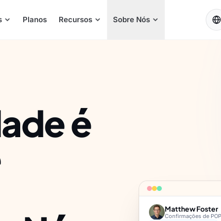
PT
s
Planos
Recursos
Sobre Nós
ade é
ê
Matthew Foster
Confirmações de POP ·