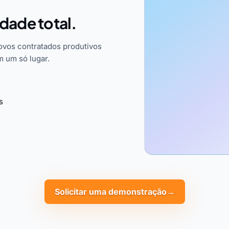
idade total.
ovos contratados produtivos
m um só lugar.
s
Solicitar uma demonstração
→