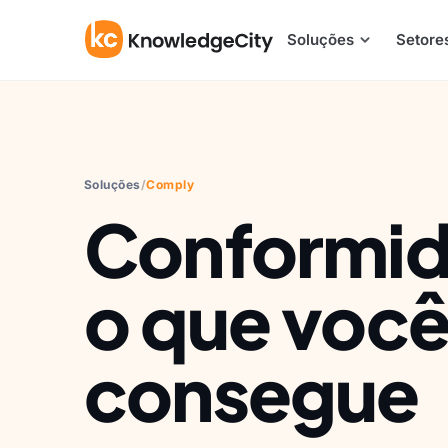
Pular para o conteúdo
Soluções
Setore
Soluções
/
Comply
Conformid
o que voc
consegue