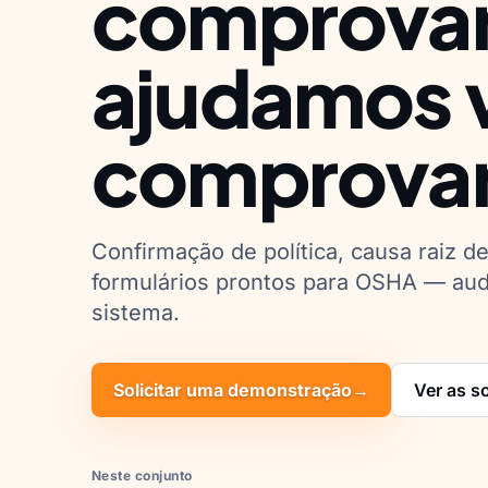
comprovar
ajudamos 
comprovar
Confirmação de política, causa raiz de
formulários prontos para OSHA — aud
sistema.
Solicitar uma demonstração
→
Ver as s
Neste conjunto