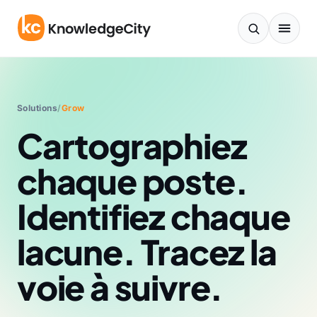
Aller au contenu
Solutions
/
Grow
Cartographiez
chaque poste.
Identifiez chaque
lacune. Tracez la
voie à suivre.