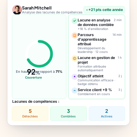
Sarah Mitchell
+21 pts cette année
Analyse des lacunes de compétences
Lacune en analyse
2 min
de données comblée
+18 % d'amélioration
Parcours
14 min
d'apprentissage
attribué
Développement du
leadership · 12 cours
Lacune en gestion de
1 h
projet
Formation attribuée
92
automatiquement
En hausse par rapport à
71%
%
Objectif atteint
2 j
Couverture
Communication efficace ·
badge obtenu
Service client +9 %
3 j
Comblement en cours
Lacunes de compétences :
5
3
2
Détectées
Comblées
Actives