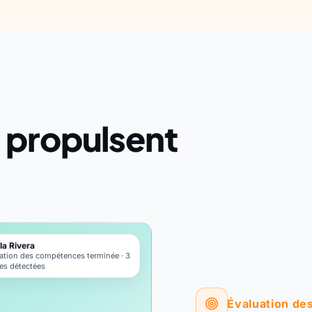
i propulsent
la Rivera
ation des compétences terminée · 3
es détectées
Évaluation d