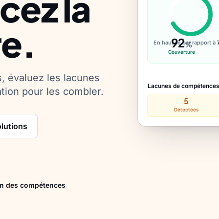
cez la
re.
92
En hausse par rapport à
%
Couverture
, évaluez les lacunes
Lacunes de compétences
tion pour les combler.
5
Détectées
olutions
on des compétences