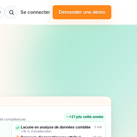
Se connecter
Demander une démo
+21 pts cette année
 de compétences
Lacune en analyse de données comblée
2 min
+18 % d'amélioration
14 min