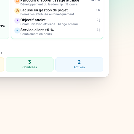
Parcours d'apprentissage attribué
Développement du leadership · 12 cours
Lacune en gestion de projet
1 h
Formation attribuée automatiquement
Objectif atteint
2 j
Communication efficace · badge obtenu
71%
Service client +9 %
3 j
Comblement en cours
 :
3
2
Comblées
Actives