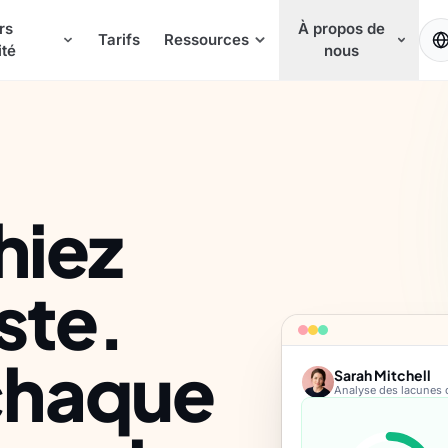
rs
À propos de
FR
Tarifs
Ressources
ité
nous
hiez
ste.
 chaque
Sarah Mitchell
Analyse des lacunes