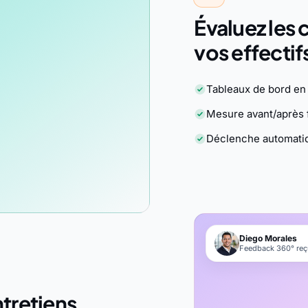
Évaluez les
vos effectif
Tableaux de bord en 
Mesure avant/après 
Déclenche automati
Diego Morales
Feedback 360° reçu
ntretiens