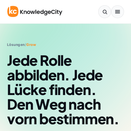
Zum Inhalt springen
Lösungen
/
Grow
Jede Rolle
abbilden. Jede
Lücke finden.
Den Weg nach
vorn bestimmen.