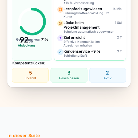
+18 % Verbesserung
Lernpfad zugewiesen
14 Min.
Führungskräfteentwicklung · 12
Kurse
Lücke beim
1 Std.
Projektmanagement
Schulung automatisch zugewiesen
92
Ziel erreicht
2 T.
Gestiegen von
71%
%
Effektive Kommunikation ·
Abdeckung
Abzeichen erhalten
Kundenservice +9 %
3 T.
Schließung läuft
Kompetenzlücken:
5
3
2
Erkannt
Geschlossen
Aktiv
In dieser Suite