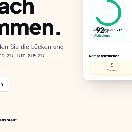
ach
immen.
92
Gestiegen von
71%
%
Abdeckung
fen Sie die Lücken und
h zu, um sie zu
Kompetenzlücken:
5
Erkannt
en
sessment