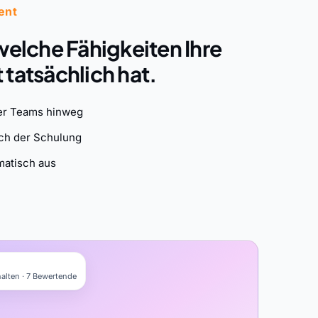
ent
welche Fähigkeiten Ihre
tatsächlich hat.
er Teams hinweg
ch der Schulung
matisch aus
alten · 7 Bewertende