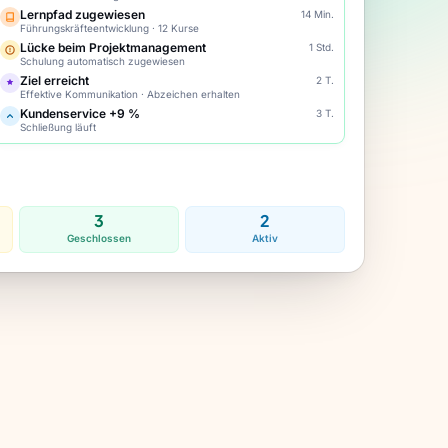
Lernpfad zugewiesen
14 Min.
Führungskräfteentwicklung · 12 Kurse
Lücke beim Projektmanagement
1 Std.
Schulung automatisch zugewiesen
Ziel erreicht
2 T.
Effektive Kommunikation · Abzeichen erhalten
Kundenservice +9 %
3 T.
Schließung läuft
3
2
Geschlossen
Aktiv