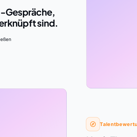
:1-Gespräche,
erknüpft sind.
ießen
Talentbewert