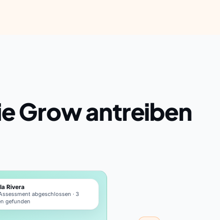
ie Grow antreiben
la Rivera
-Assessment abgeschlossen · 3
en gefunden