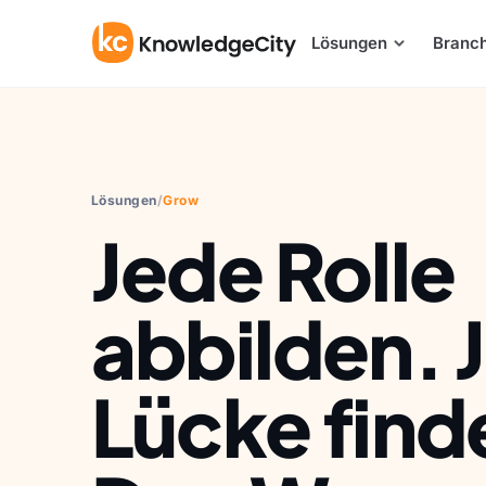
Zum Inhalt springen
Lösungen
Branc
Lösungen
/
Grow
Jede Rolle
abbilden. 
Lücke find