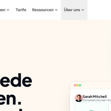
hen
Tarife
Ressourcen
Über uns
Jede
en.
Sarah Mitchell
Kompetenzlücken-An