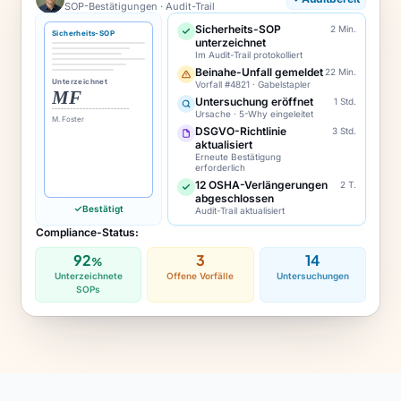
SOP-Bestätigungen · Audit-Trail
Sicherheits-SOP
2 Min.
Sicherheits-SOP
unterzeichnet
Im Audit-Trail protokolliert
Beinahe-Unfall gemeldet
22 Min.
Unterzeichnet
Vorfall #4821 · Gabelstapler
MF
Untersuchung eröffnet
1 Std.
Ursache · 5-Why eingeleitet
M. Foster
DSGVO-Richtlinie
3 Std.
aktualisiert
Erneute Bestätigung
erforderlich
12 OSHA-Verlängerungen
2 T.
abgeschlossen
Bestätigt
Audit-Trail aktualisiert
Compliance-Status:
92
3
14
%
Unterzeichnete
Offene Vorfälle
Untersuchungen
SOPs