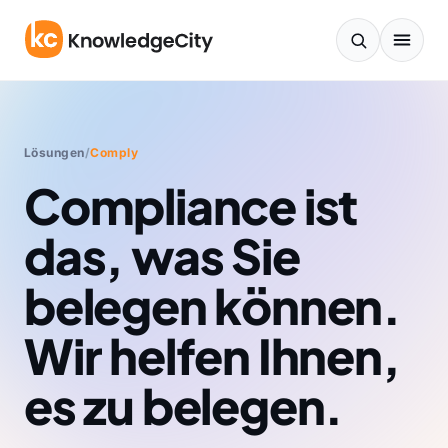
Zum Inhalt springen
Lösungen
/
Comply
Compliance ist
das, was Sie
belegen können.
Wir helfen Ihnen,
es zu belegen.