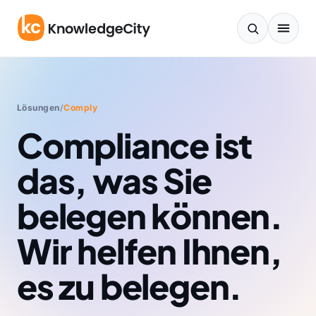
Zum Inhalt springen
Lösungen
/
Comply
Compliance ist
das, was Sie
belegen können.
Wir helfen Ihnen,
es zu belegen.