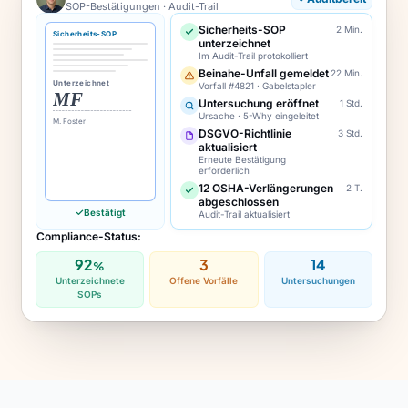
SOP-Bestätigungen · Audit-Trail
Sicherheits-SOP
2 Min.
Sicherheits-SOP
unterzeichnet
Im Audit-Trail protokolliert
Beinahe-Unfall gemeldet
22 Min.
Unterzeichnet
Vorfall #4821 · Gabelstapler
MF
Untersuchung eröffnet
1 Std.
Ursache · 5-Why eingeleitet
M. Foster
DSGVO-Richtlinie
3 Std.
aktualisiert
Erneute Bestätigung
erforderlich
12 OSHA-Verlängerungen
2 T.
abgeschlossen
Bestätigt
Audit-Trail aktualisiert
Compliance-Status:
92
3
14
%
Unterzeichnete
Offene Vorfälle
Untersuchungen
SOPs