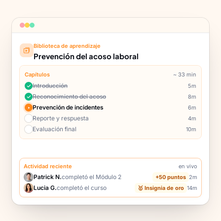
Biblioteca de aprendizaje
60%
Prevención del acoso laboral
Capítulos
~ 33 min
Introducción
5m
Reconocimiento del acoso
8m
Prevención de incidentes
6m
Reporte y respuesta
4m
Evaluación final
10m
Actividad reciente
en vivo
Patrick N.
completó el Módulo 2
+50 puntos
2m
Lucia G.
completó el curso
🥇 Insignia de oro
14m