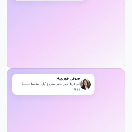
صوفي فورنييه
الجاهزية لدور مدير مشروع أول · ملاءمة بنسبة
92%