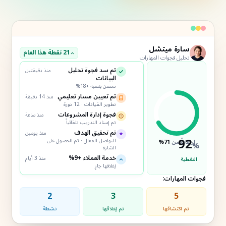
سارة ميتشل
21 نقطة هذا العام
تحليل فجوات المهارات
تم سد فجوة تحليل
منذ دقيقتين
البيانات
تحسن بنسبة +18%
تم تعيين مسار تعليمي
منذ 14 دقيقة
تطوير القيادات · 12 دورة
فجوة إدارة المشروعات
منذ ساعة
تم إسناد التدريب تلقائياً
تم تحقيق الهدف
منذ يومين
92
التواصل الفعال · تم الحصول على
ارتفاعاً من
71%
%
الشارة
خدمة العملاء +9%
منذ 3 أيام
التغطية
إغلاقها جارٍ
فجوات المهارات:
2
3
5
تم اكتشافها
تم إغلاقها
نشطة