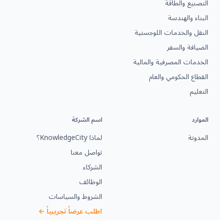
التصنيع والطاقة
البناء والهندسة
النقل والخدمات اللوجستية
الضيافة والسفر
الخدمات المصرفية والمالية
القطاع الحكومي والعام
التعليم
الموارد
اسم الشركة
المدونة
لماذا KnowledgeCity؟
تواصل معنا
الشركاء
الوظائف
الشروط والسياسات
اطلب عرضاً تجريبياً ←