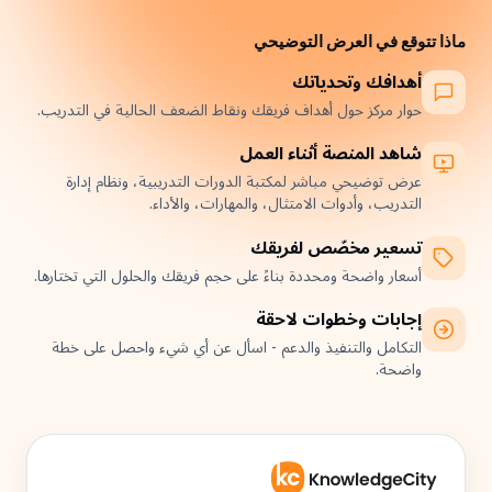
ماذا تتوقع في العرض التوضيحي
أهدافك وتحدياتك
حوار مركز حول أهداف فريقك ونقاط الضعف الحالية في التدريب.
شاهد المنصة أثناء العمل
عرض توضيحي مباشر لمكتبة الدورات التدريبية، ونظام إدارة
التدريب، وأدوات الامتثال، والمهارات، والأداء.
تسعير مخصّص لفريقك
أسعار واضحة ومحددة بناءً على حجم فريقك والحلول التي تختارها.
إجابات وخطوات لاحقة
التكامل والتنفيذ والدعم - اسأل عن أي شيء واحصل على خطة
واضحة.