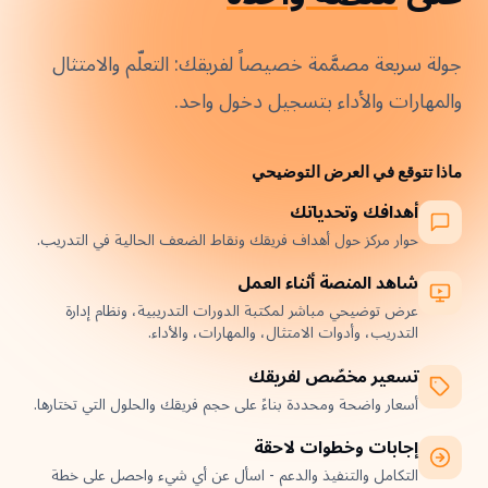
جولة سريعة مصمَّمة خصيصاً لفريقك: التعلّم والامتثال
والمهارات والأداء بتسجيل دخول واحد.
ماذا تتوقع في العرض التوضيحي
أهدافك وتحدياتك
حوار مركز حول أهداف فريقك ونقاط الضعف الحالية في التدريب.
شاهد المنصة أثناء العمل
عرض توضيحي مباشر لمكتبة الدورات التدريبية، ونظام إدارة
التدريب، وأدوات الامتثال، والمهارات، والأداء.
تسعير مخصّص لفريقك
أسعار واضحة ومحددة بناءً على حجم فريقك والحلول التي تختارها.
إجابات وخطوات لاحقة
التكامل والتنفيذ والدعم - اسأل عن أي شيء واحصل على خطة