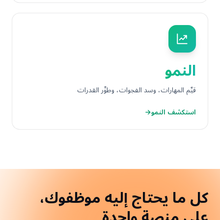
النمو
قيِّم المهارات، وسد الفجوات، وطوِّر القدرات
استكشف النمو
←
كل ما يحتاج إليه موظفوك،
على
منصة واحدة