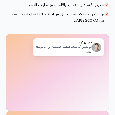
تدريب قائم على التحفيز بالألعاب وإشعارات التقدم
بوابة تدريبية مخصصة تحمل هوية علامتك التجارية ومدعومة
من SCORM وxAPI
دانيال كيم
تم تعيين أساسيات التهيئة الوظيفية إلى 24 موظفاً
جديداً