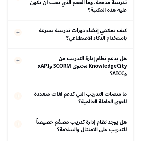
تدريبية مدمجة، وما الحجم الذي يجب أن تكون
عليه هذه المكتبة؟
كيف يمكنني إنشاء دورات تدريبية بسرعة
باستخدام الذكاء الاصطناعي؟
هل يدعم نظام إدارة التدريب من
KnowledgeCity محتوى SCORM وxAPI
وAICC؟
ما منصات التدريب التي تدعم لغات متعددة
للقوى العاملة العالمية؟
هل يوجد نظام إدارة تدريب مصمَّم خصيصاً
للتدريب على الامتثال والسلامة؟