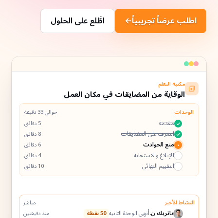
اطلب عرضاً تجريبياً
←
اطَّلع على الحلول
مكتبة التعلم
60%
الوقاية من المضايقات في مكان العمل
الوحدات
حوالي 33 دقيقة
مقدمة
5 دقائق
التعرف على المضايقات
8 دقائق
منع الحوادث
6 دقائق
الإبلاغ والاستجابة
4 دقائق
التقييم النهائي
10 دقائق
النشاط الأخير
مباشر
باتريك ن.
أنهى الوحدة الثانية
50 نقطة
منذ دقيقتين