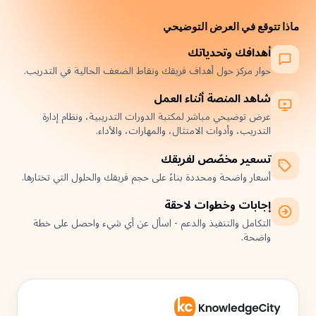
ماذا تتوقع في العرض التوضيحي
أهدافك وتحدياتك
حوار مركز حول أهداف فريقك ونقاط الضعف الحالية في التدريب.
شاهد المنصة أثناء العمل
عرض توضيحي مباشر لمكتبة الدورات التدريبية، ونظام إدارة
التدريب، وأدوات الامتثال، والمهارات، والأداء.
تسعير مخصّص لفريقك
أسعار واضحة ومحددة بناءً على حجم فريقك والحلول التي تختارها.
إجابات وخطوات لاحقة
التكامل والتنفيذ والدعم - اسأل عن أي شيء واحصل على خطة
واضحة.