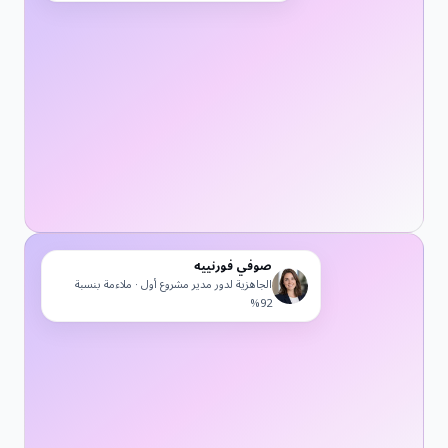
صوفي فورنييه
الجاهزية لدور مدير مشروع أول · ملاءمة بنسبة
92%