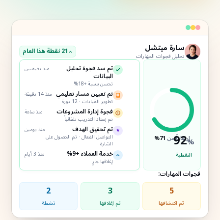
سارة ميتشل
21 نقطة هذا العام
تحليل فجوات المهارات
تم سد فجوة تحليل
منذ دقيقتين
البيانات
تحسن بنسبة +18%
تم تعيين مسار تعليمي
منذ 14 دقيقة
تطوير القيادات · 12 دورة
فجوة إدارة المشروعات
منذ ساعة
تم إسناد التدريب تلقائياً
تم تحقيق الهدف
منذ يومين
92
التواصل الفعال · تم الحصول على
ارتفاعاً من
71%
%
الشارة
خدمة العملاء +9%
منذ 3 أيام
التغطية
إغلاقها جارٍ
فجوات المهارات:
2
3
5
تم اكتشافها
تم إغلاقها
نشطة