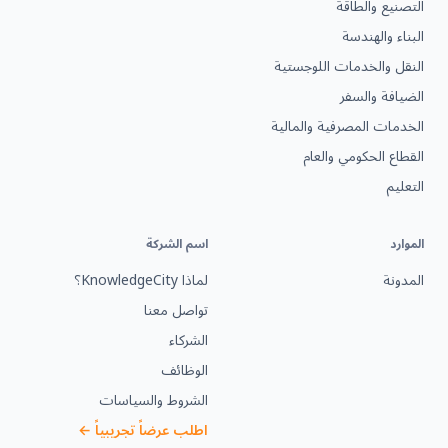
التصنيع والطاقة
البناء والهندسة
النقل والخدمات اللوجستية
الضيافة والسفر
الخدمات المصرفية والمالية
القطاع الحكومي والعام
التعليم
الموارد
اسم الشركة
المدونة
لماذا KnowledgeCity؟
تواصل معنا
الشركاء
الوظائف
الشروط والسياسات
اطلب عرضاً تجريبياً ←