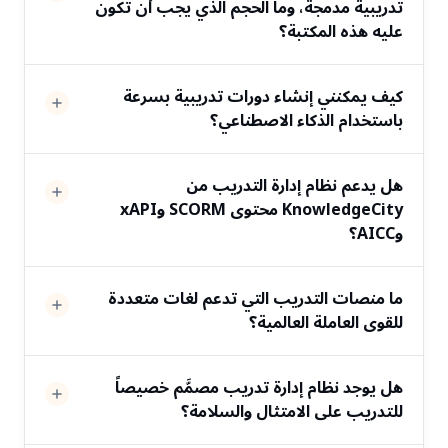
تدريبية مدمجة، وما الحجم الذي يجب أن تكون
عليه هذه المكتبة؟
كيف يمكنني إنشاء دورات تدريبية بسرعة
باستخدام الذكاء الاصطناعي؟
هل يدعم نظام إدارة التدريب من
KnowledgeCity محتوى SCORM وxAPI
وAICC؟
ما منصات التدريب التي تدعم لغات متعددة
للقوى العاملة العالمية؟
هل يوجد نظام إدارة تدريب مصمَّم خصيصاً
للتدريب على الامتثال والسلامة؟