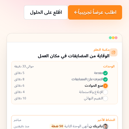
اطلب عرضاً تجريبياً
←
اطَّلع على الحلول
مكتبة التعلم
60%
الوقاية من المضايقات في مكان العمل
الوحدات
حوالي 33 دقيقة
مقدمة
5 دقائق
التعرف على المضايقات
8 دقائق
منع الحوادث
6 دقائق
الإبلاغ والاستجابة
4 دقائق
التقييم النهائي
10 دقائق
النشاط الأخير
مباشر
باتريك ن.
أنهى الوحدة الثانية
50 نقطة
منذ دقيقتين