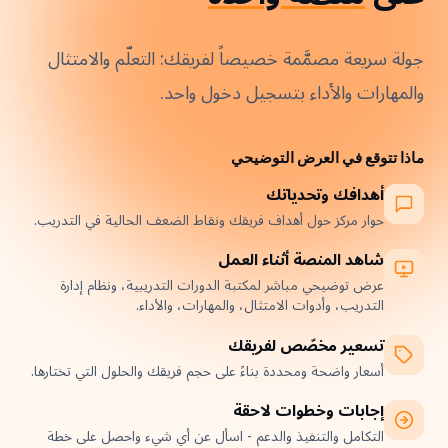
جولة سريعة مصمَّمة خصيصاً لفريقك: التعلّم والامتثال
والمهارات والأداء بتسجيل دخول واحد.
ماذا تتوقع في العرض التوضيحي
أهدافك وتحدياتك
حوار مركز حول أهداف فريقك ونقاط الضعف الحالية في التدريب.
شاهد المنصة أثناء العمل
عرض توضيحي مباشر لمكتبة الدورات التدريبية، ونظام إدارة
التدريب، وأدوات الامتثال، والمهارات، والأداء.
تسعير مخصّص لفريقك
أسعار واضحة ومحددة بناءً على حجم فريقك والحلول التي تختارها.
إجابات وخطوات لاحقة
التكامل والتنفيذ والدعم - اسأل عن أي شيء واحصل على خطة