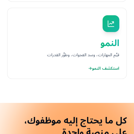
النمو
قيِّم المهارات، وسد الفجوات، وطوِّر القدرات
استكشف النمو
←
كل ما يحتاج إليه موظفوك،
على
منصة واحدة