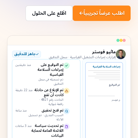
اطلب عرضاً تجريبياً
←
اطَّلع على الحلول
ماثيو فوستر
جاهز للتدقيق
إقرارات إجراءات التشغيل القياسية · سجل التدقيق
تم التوقيع على
منذ دقيقتين
إجراءات السلامة القياسية
إجراءات السلامة
القياسية
تم تسجيله في سجل
التدقيق
تم التوقيع
تم الإبلاغ عن حادثة
منذ 22 دقيقة
MF
كادت أن تقع
الحادث رقم 4821 ·
م. فوستر
رافعة شوكية
تم فتح تحقيق
منذ ساعة
السبب الجذري · تم تسجيل
الأدلة
تم تحديث سياسة
منذ 3 ساعات
اللائحة العامة لحماية
البيانات