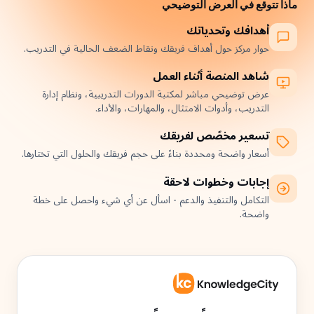
ماذا تتوقع في العرض التوضيحي
أهدافك وتحدياتك
حوار مركز حول أهداف فريقك ونقاط الضعف الحالية في التدريب.
شاهد المنصة أثناء العمل
عرض توضيحي مباشر لمكتبة الدورات التدريبية، ونظام إدارة
التدريب، وأدوات الامتثال، والمهارات، والأداء.
تسعير مخصّص لفريقك
أسعار واضحة ومحددة بناءً على حجم فريقك والحلول التي تختارها.
إجابات وخطوات لاحقة
التكامل والتنفيذ والدعم - اسأل عن أي شيء واحصل على خطة
واضحة.